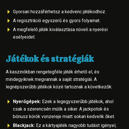
Gyorsan hozzáférhetsz a kedvenc játékodhoz.
A regisztráció egyszerű és gyors folyamat.
A megfelelő játék kiválasztása növeli a nyerési
esélyeidet.
Játékok és stratégiák
A kaszinókban rengetegféle játék érhető el, és
mindegyiknek megvannak a saját stratégiái. A
legnépszerűbb játékok közé tartoznak a következők:
Nyerőgépek:
Ezek a legegyszerűbb játékok, ahol
csak a szerencsén múlik a siker. A jackpotok és
bónusz körök vonzereje miatt sokan kedvelik őket.
Blackjack:
Ez a kártyajáték nagyobb tudást igényel,