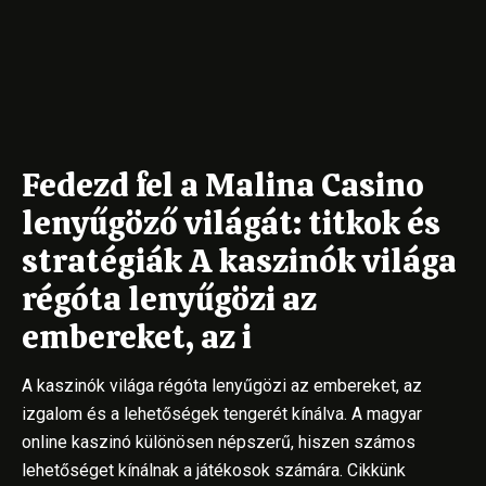
Fedezd fel a Malina Casino
lenyűgöző világát: titkok és
stratégiák A kaszinók világa
régóta lenyűgözi az
embereket, az i
A kaszinók világa régóta lenyűgözi az embereket, az
izgalom és a lehetőségek tengerét kínálva. A
magyar
online kaszinó
különösen népszerű, hiszen számos
lehetőséget kínálnak a játékosok számára. Cikkünk