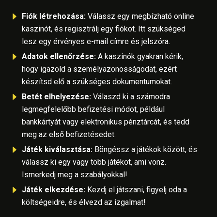
Fiók létrehozása:
Válassz egy megbízható online
kaszinót, és regisztrálj egy fiókot. Itt szükséged
lesz egy érvényes e-mail címre és jelszóra.
Adatok ellenőrzése:
A kaszinók gyakran kérik,
hogy igazold a személyazonosságodat, ezért
készítsd elő a szükséges dokumentumokat.
Betét elhelyezése:
Válaszd ki a számodra
legmegfelelőbb befizetési módot, például
bankkártyát vagy elektronikus pénztárcát, és tedd
meg az első befizetésedet.
Játék kiválasztása:
Böngéssz a játékok között, és
válassz ki egy vagy több játékot, ami vonz.
Ismerkedj meg a szabályokkal!
Játék elkezdése:
Kezdj el játszani, figyelj oda a
költségeidre, és élvezd az izgalmat!