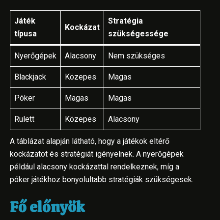
Játék
Stratégia
Kockázat
típusa
szükségessége
Nyerőgépek
Alacsony
Nem szükséges
Blackjack
Közepes
Magas
Póker
Magas
Magas
Rulett
Közepes
Alacsony
A táblázat alapján látható, hogy a játékok eltérő
kockázatot és stratégiát igényelnek. A nyerőgépek
például alacsony kockázattal rendelkeznek, míg a
póker játékhoz bonyolultabb stratégiák szükségesek.
Fő előnyök