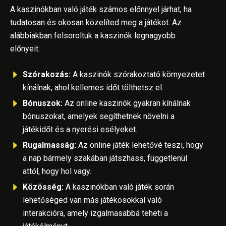
A kaszinókban való játék számos előnnyel járhat, ha
tudatosan és okosan közelíted meg a játékot. Az
alábbiakban felsoroltuk a kaszinók legnagyobb
előnyeit:
Szórakozás:
A kaszinók szórakoztató környezetet
kínálnak, ahol kellemes időt tölthetsz el.
Bónuszok:
Az online kaszinók gyakran kínálnak
bónuszokat, amelyek segíthetnek növelni a
játékidőt és a nyerési esélyeket.
Rugalmasság:
Az online játék lehetővé teszi, hogy
a nap bármely szakában játszhass, függetlenül
attól, hogy hol vagy.
Közösség:
A kaszinókban való játék során
lehetőséged van más játékosokkal való
interakcióra, amely izgalmasabbá teheti a