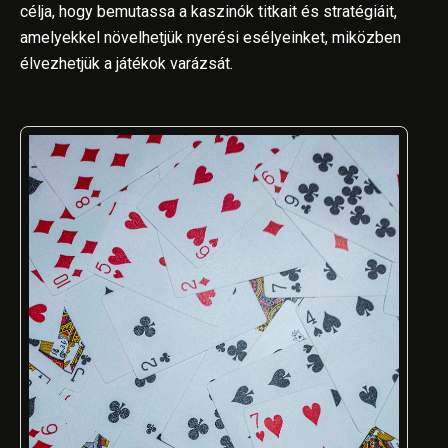
célja, hogy bemutassa a kaszinók titkait és stratégiáit,
amelyekkel növelhetjük nyerési esélyeinket, miközben
élvezhetjük a játékok varázsát.