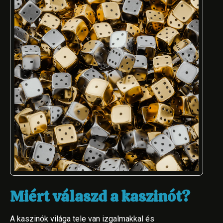
Miért válaszd a kaszinót?
A kaszinók világa tele van izgalmakkal és