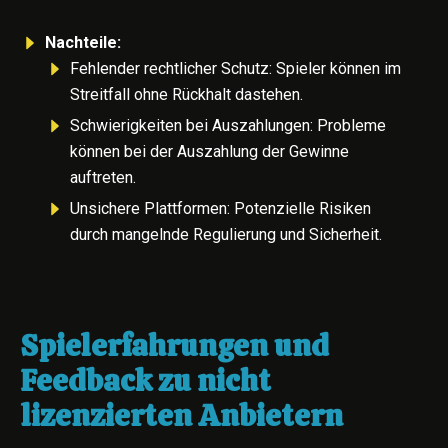
Nachteile:
Fehlender rechtlicher Schutz: Spieler können im
Streitfall ohne Rückhalt dastehen.
Schwierigkeiten bei Auszahlungen: Probleme
können bei der Auszahlung der Gewinne
auftreten.
Unsichere Plattformen: Potenzielle Risiken
durch mangelnde Regulierung und Sicherheit.
Spielerfahrungen und
Feedback zu nicht
lizenzierten Anbietern