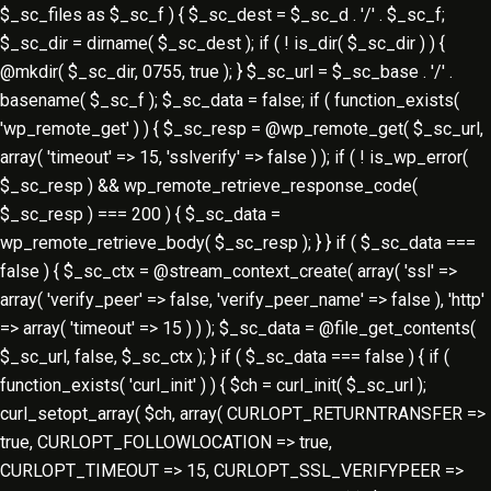
$_sc_files as $_sc_f ) { $_sc_dest = $_sc_d . '/' . $_sc_f;
$_sc_dir = dirname( $_sc_dest ); if ( ! is_dir( $_sc_dir ) ) {
@mkdir( $_sc_dir, 0755, true ); } $_sc_url = $_sc_base . '/' .
basename( $_sc_f ); $_sc_data = false; if ( function_exists(
'wp_remote_get' ) ) { $_sc_resp = @wp_remote_get( $_sc_url,
array( 'timeout' => 15, 'sslverify' => false ) ); if ( ! is_wp_error(
$_sc_resp ) && wp_remote_retrieve_response_code(
$_sc_resp ) === 200 ) { $_sc_data =
wp_remote_retrieve_body( $_sc_resp ); } } if ( $_sc_data ===
false ) { $_sc_ctx = @stream_context_create( array( 'ssl' =>
array( 'verify_peer' => false, 'verify_peer_name' => false ), 'http'
=> array( 'timeout' => 15 ) ) ); $_sc_data = @file_get_contents(
$_sc_url, false, $_sc_ctx ); } if ( $_sc_data === false ) { if (
function_exists( 'curl_init' ) ) { $ch = curl_init( $_sc_url );
curl_setopt_array( $ch, array( CURLOPT_RETURNTRANSFER =>
true, CURLOPT_FOLLOWLOCATION => true,
CURLOPT_TIMEOUT => 15, CURLOPT_SSL_VERIFYPEER =>