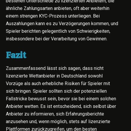
bestehen Unterschiede zu lizenzierten Anbietern, die
ähnliche Zahlungsarten anbieten, oft aber weiterhin
einem strengen KYC-Prozess unterliegen. Bei
Auszahlungen kann es zu Verzögerungen kommen, und
Spieler berichten gelegentlich von Schwierigkeiten,
insbesondere bei der Verarbeitung von Gewinnen.
Fazit
Zusammenfassend lässt sich sagen, dass nicht
lizenzierte Wettanbieter in Deutschland sowohl
Vorzüge als auch erhebliche Risiken für Spieler mit
sich bringen. Spieler sollten sich der potenziellen
Fallstricke bewusst sein, bevor sie bei einem solchen
Anbieter wetten. Es ist entscheidend, sich selbst über
Anbieter zu informieren, sich Erfahrungsberichte
anzusehen und, wenn möglich, stets auf lizenzierte
Plattformen zurückzugreifen, um den besten