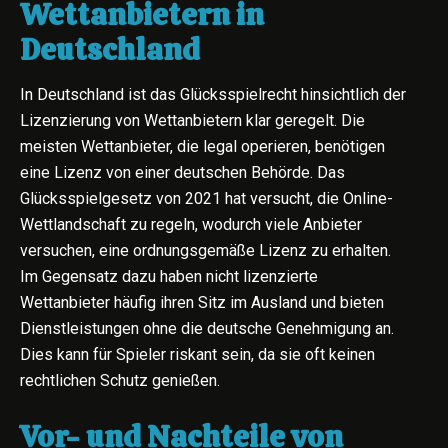
Wettanbietern in
Deutschland
In Deutschland ist das Glücksspielrecht hinsichtlich der
Lizenzierung von Wettanbietern klar geregelt. Die
meisten Wettanbieter, die legal operieren, benötigen
eine Lizenz von einer deutschen Behörde. Das
Glücksspielgesetz von 2021 hat versucht, die Online-
Wettlandschaft zu regeln, wodurch viele Anbieter
versuchen, eine ordnungsgemäße Lizenz zu erhalten.
Im Gegensatz dazu haben nicht lizenzierte
Wettanbieter häufig ihren Sitz im Ausland und bieten
Dienstleistungen ohne die deutsche Genehmigung an.
Dies kann für Spieler riskant sein, da sie oft keinen
rechtlichen Schutz genießen.
Vor- und Nachteile von