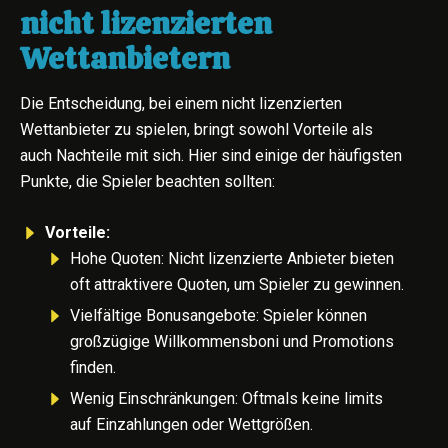
nicht lizenzierten
Wettanbietern
Die Entscheidung, bei einem nicht lizenzierten
Wettanbieter zu spielen, bringt sowohl Vorteile als
auch Nachteile mit sich. Hier sind einige der häufigsten
Punkte, die Spieler beachten sollten:
Vorteile:
Hohe Quoten: Nicht lizenzierte Anbieter bieten
oft attraktivere Quoten, um Spieler zu gewinnen.
Vielfältige Bonusangebote: Spieler können
großzügige Willkommensboni und Promotions
finden.
Wenig Einschränkungen: Oftmals keine limits
auf Einzahlungen oder Wettgrößen.