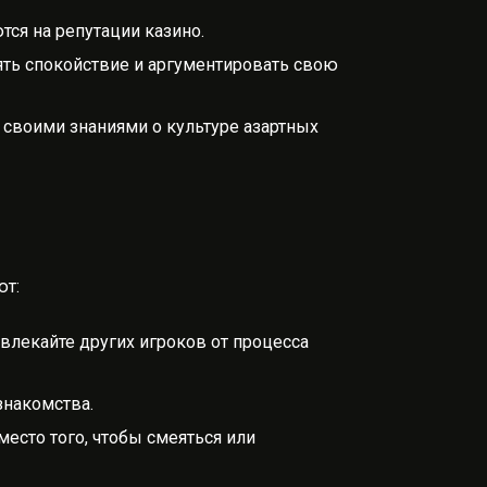
ся на репутации казино.
ять спокойствие и аргументировать свою
 своими знаниями о культуре азартных
ют:
лекайте других игроков от процесса
знакомства.
есто того, чтобы смеяться или