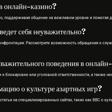
 в онлайн-казино?
но, поддерживая общение на вежливом уровне и помогая д
о ведет себя неуважительно?
 конфронтации. Рассмотрите возможность обращения к слу
уважительного поведения в онлайн
 блокировке или уголовной ответственности, а также нег
мацию о культуре азартных игр?
татьи на специализированных сайтах, таких как
BBC о кул