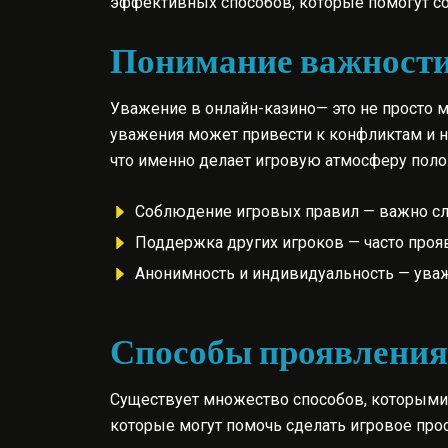
эффективных способов, которые помогут с
Понимание важности
Уважение в онлайн-казино— это не просто м
уважения может привести к конфликтам и н
что именно делает игровую атмосферу пол
Соблюдение игровых правил — важно сле
Поддержка других игроков — часто проя
Анонимность и индивидуальность — уваж
Способы проявления
Существует множество способов, которыми 
которые могут помочь сделать игровое про