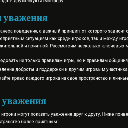
оздать дружескую атмосферу.
 уважения
анера поведения, а важный принцип, от которого зависит 
еприятным ситуациям как среди игроков, так и между игро
ожительной и приятной. Рассмотрим несколько ключевых 
довать не только правилам игры, но и правилам общения
вление доброты и поддержки к другим игровым участника
айте право каждого игрока на свое пространство и личны
 уважения
игроки могут показать уважение друг к другу. Ниже прив
странство более приятным: