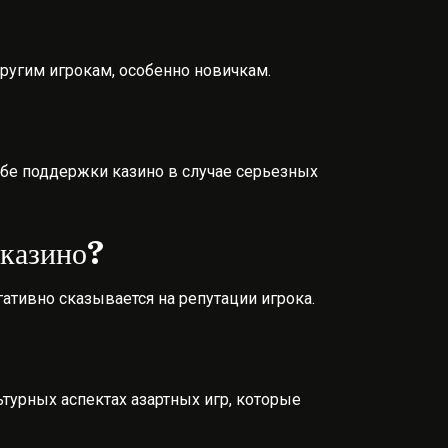
ругим игрокам, особенно новичкам.
жбе поддержки казино в случае серьезных
-казино?
ативно сказывается на репутации игрока.
ьтурных аспектах азартных игр
, которые