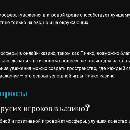
тмосферы уважения в игровой среде способствует лучше
т не только на вас, но и на окружающих.
осферы в онлайн-казино, таком как Пинко, возможно бла
но сказаться на игровом процессе не только для вас, но 
ения уважения можно создать пространство, где каждый 
 уважение — это основа успешной игры
Пинко казино
.
опросы
ругих игроков в казино?
ой и позитивной игровой атмосферы, улучшая качество иг