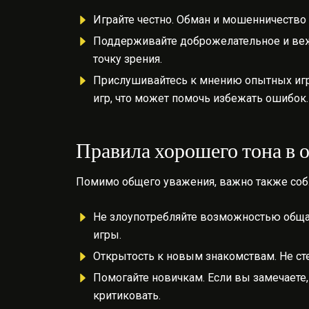
Играйте честно. Обман и мошенничество
Поддерживайте доброжелательное и вежл
точку зрения.
Прислушивайтесь к мнению опытных игр
игр, что может помочь избежать ошибок.
Правила хорошего тона в 
Помимо общего уважения, важно также соб
Не злоупотребляйте возможностью общат
игры.
Открытость к новым знакомствам. Не ст
Помогайте новичкам. Если вы замечаете,
критиковать.