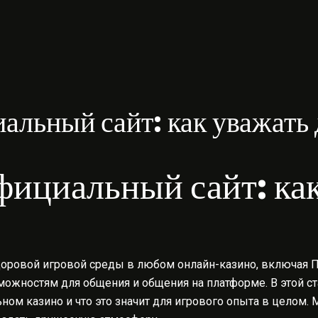
альный сайт: как уважать 
фициальный сайт: ка
доровой игровой среды в любом онлайн-казино, включая П
можностям для общения и общения на платформе. В этой ст
ьном казино и что это значит для игрового опыта в целом.